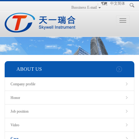
手
手
合
中文简体
Bussiness E-mail
持
持
金
式
式
分
光
合
析
Toggle
谱
金
仪
navigation
仪
分
析
仪
ABOUT US
Company profile
Honor
Job position
Video
Case