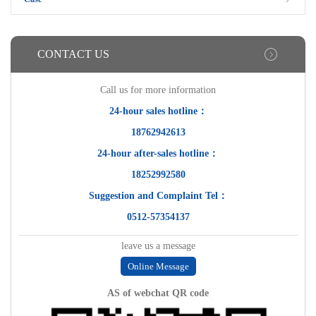
CONTACT US
Call us for more information
24-hour sales hotline：
18762942613
24-hour after-sales hotline：
18252992580
Suggestion and Complaint Tel：
0512-57354137
leave us a message
Online Message
AS of webchat QR code